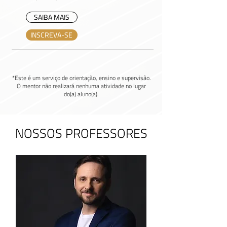
SAIBA MAIS
INSCREVA-SE
*Este é um serviço de orientação, ensino e supervisão.
O mentor não realizará nenhuma atividade no lugar
do(a) aluno(a).
NOSSOS PROFESSORES