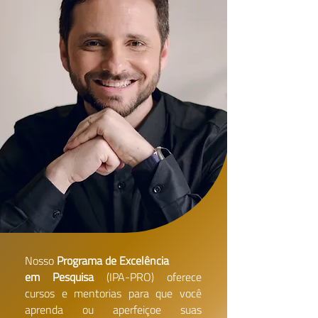
Nosso
Programa de Excelência
em Pesquisa
(IPA-PRO) oferece
cursos e mentorias para que você
aprenda ou aperfeiçoe suas